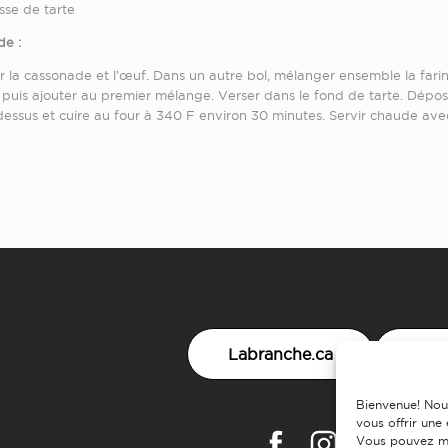
isse de tarte
e :
 la cassonade et l’œuf. Dans un autre bol, mélanger ensemble la farine,
e puis ajouter au premier mélange. Verser dans le fond de tarte. Dépose
 dessus et cuire au four à 340 F environ 30 minutes. Servir chaude avec 
Labranche.ca
Nou
Bienvenue! Nou
vous offrir une
Vous pouvez mo