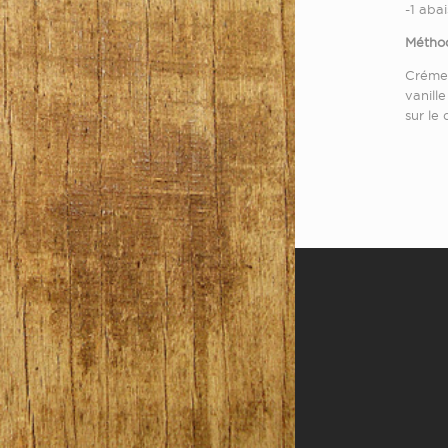
-1 aba
Méthod
Crémer
vanill
sur le