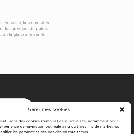
 la fécule, la crème et la
r les quartiers de poires
de la glace à la vanille.
s joindre
Gérer mes cookies
s utilisons des cookies (témoins) dans notre site, notamment pour
 expérience de navigation optimale ainsi qu’à des fins de marketing.
difier les paramètres des cookies en tout temps.