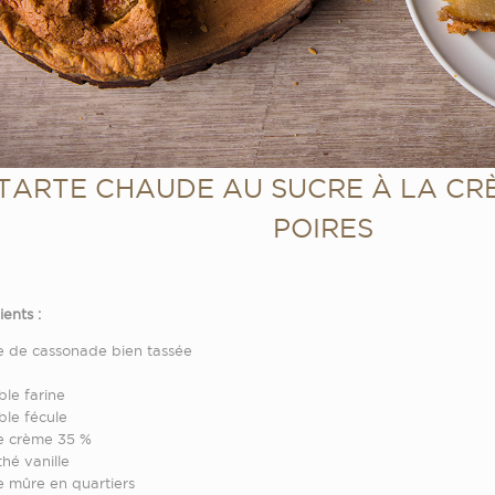
TARTE CHAUDE AU SUCRE À LA CR
POIRES
ients :
se de cassonade bien tassée
ble farine
ble fécule
se crème 35 %
thé vanille
re mûre en quartiers