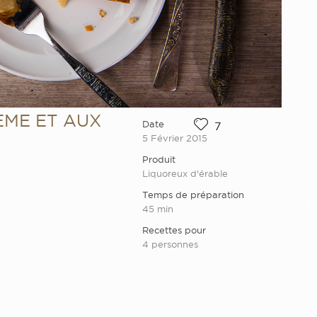
ÈME ET AUX
Date
7
5 Février 2015
Produit
Liquoreux d'érable
Temps de préparation
45 min
Recettes pour
4 personnes