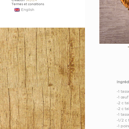
Création
Sept24
Termes et conditions
English
Ingréd
-1 tas
-1 œuf
-2 c ta
-2 c ta
-1 tas
-1/2 c 
-1 poi