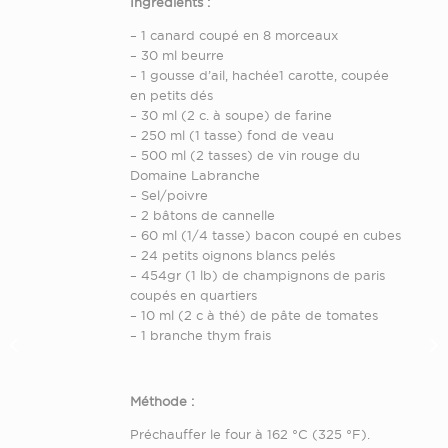
Ingrédients :
– 1 canard coupé en 8 morceaux
– 30 ml beurre
– 1 gousse d’ail, hachée1 carotte, coupée
en petits dés
– 30 ml (2 c. à soupe) de farine
– 250 ml (1 tasse) fond de veau
– 500 ml (2 tasses) de vin rouge du
Domaine Labranche
– Sel/poivre
– 2 bâtons de cannelle
– 60 ml (1/4 tasse) bacon coupé en cubes
– 24 petits oignons blancs pelés
– 454gr (1 lb) de champignons de paris
coupés en quartiers
– 10 ml (2 c à thé) de pâte de tomates
– 1 branche thym frais
Méthode :
Préchauffer le four à 162 °C (325 °F).