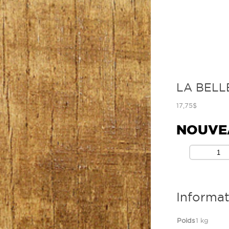
LA BELL
17,75
$
NOUVE
Informa
Poids
1 kg