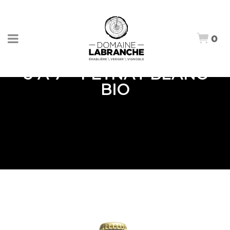
0
5 À 7 – PETNAT BLANC
BIO