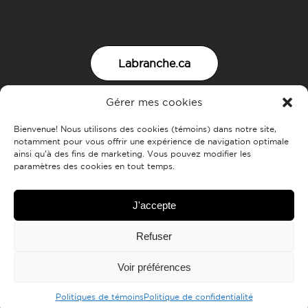
Labranche.ca
Gérer mes cookies
Nous joindre
Bienvenue! Nous utilisons des cookies (témoins) dans notre site,
notamment pour vous offrir une expérience de navigation optimale
ainsi qu’à des fins de marketing. Vous pouvez modifier les
paramètres des cookies en tout temps.
J'accepte
Refuser
Voir préférences
Tous droits réservés
Domaine Labranche 2018
Création
Sept24
Termes et
conditions
Politiques de témoins
Politique de confidentialité