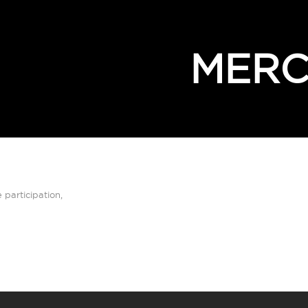
MERC
 participation,