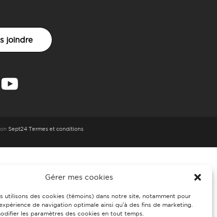
s joindre
ion
Sept24
Termes et conditions
Gérer mes cookies
s utilisons des cookies (témoins) dans notre site, notamment pour
 expérience de navigation optimale ainsi qu’à des fins de marketing.
difier les paramètres des cookies en tout temps.