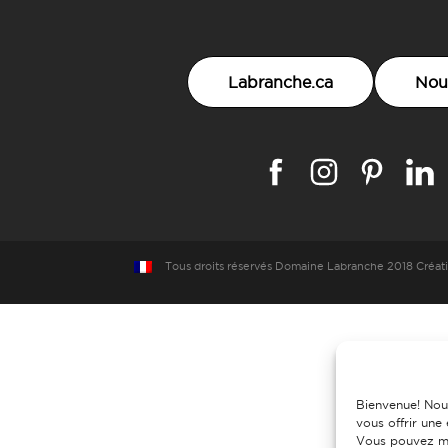
Labranche.ca
Nou
Tous droits réservés
Domaine Labranche 2018
Créat
Bienvenue! Nou
vous offrir une
Vous pouvez mo