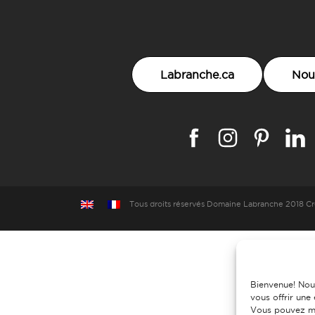
Labranche.ca
Nou
Tous droits réservés
Domaine Labranche 2018
Cr
Bienvenue! Nou
vous offrir une
Vous pouvez mo