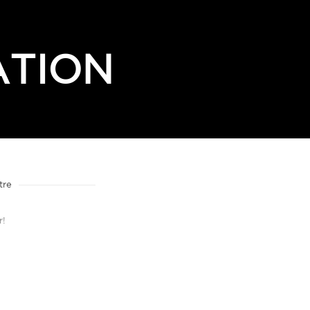
ATION
tre
r!