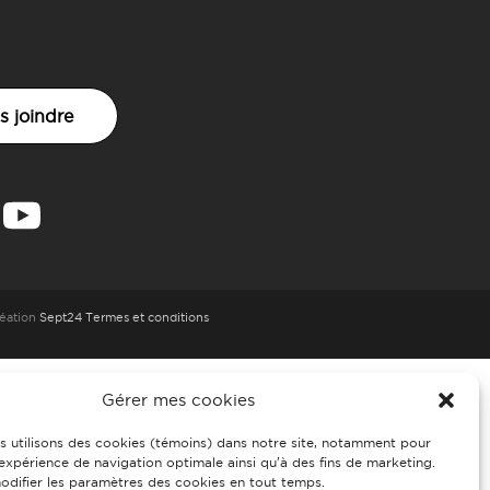
s joindre
éation
Sept24
Termes et conditions
Gérer mes cookies
s utilisons des cookies (témoins) dans notre site, notamment pour
 expérience de navigation optimale ainsi qu’à des fins de marketing.
difier les paramètres des cookies en tout temps.