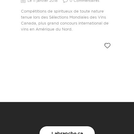
Le 11 janvier 2018
0 Commentaires
Compétitions de spiritueux de toute nature
tenue lors des Sélections Mondiales des Vins
Canada, plus grand concours international de
vins en Amérique du Nord.
Labranche.ca