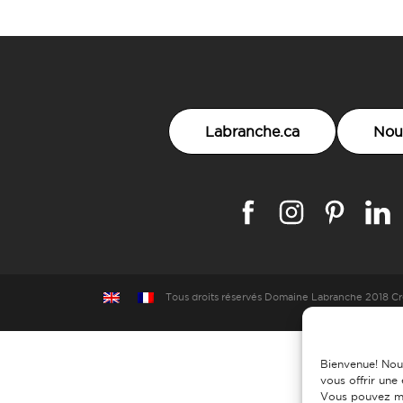
Labranche.ca
Nou
Tous droits réservés
Domaine Labranche 2018
Cr
Bienvenue! Nou
vous offrir une
Vous pouvez mo