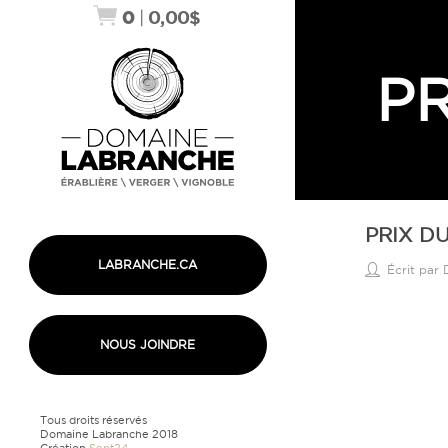
0
|
0,00
$
PR
PRIX D
LABRANCHE.CA
Écrit par
NOUS JOINDRE
Tous droits réservés
Domaine Labranche 2018