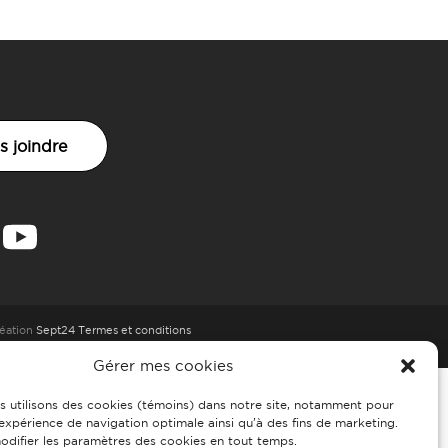
s joindre
éation
Sept24
Termes et conditions
Gérer mes cookies
s utilisons des cookies (témoins) dans notre site, notamment pour
 expérience de navigation optimale ainsi qu’à des fins de marketing.
difier les paramètres des cookies en tout temps.