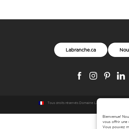
Labranche.ca
Nou
Tous droits réservés
Domaine Labranche 2018
Créat
Bienvenue! Nou
vous offrir une
Vous pouvez mo