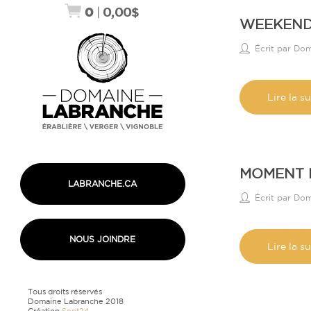
0
|
0,00
$
WEEKEND 
Écrit par Do
Lire la su
MOMENT D
LABRANCHE.CA
Écrit par Do
NOUS JOINDRE
Lire la su
Tous droits réservés
Domaine Labranche 2018