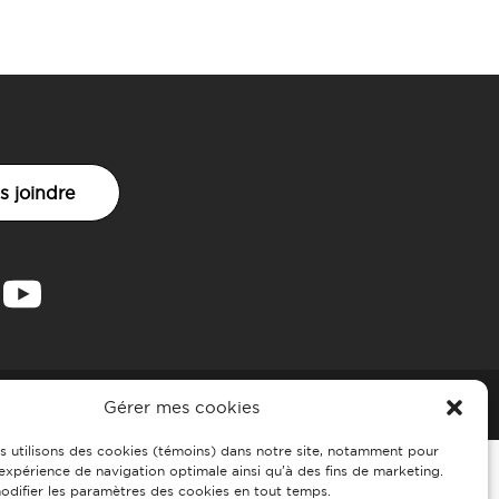
s joindre
ion
Sept24
Termes et conditions
Gérer mes cookies
s utilisons des cookies (témoins) dans notre site, notamment pour
 expérience de navigation optimale ainsi qu’à des fins de marketing.
difier les paramètres des cookies en tout temps.